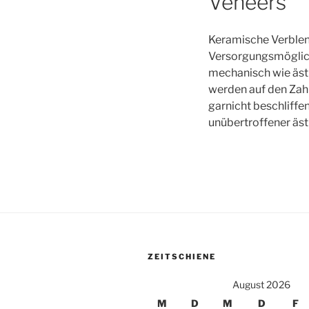
Veneers
Keramische Verblen
Versorgungsmöglichk
mechanisch wie äst
werden auf den Zahn
garnicht beschliffe
unübertroffener äst
ZEITSCHIENE
August 2026
M
D
M
D
F