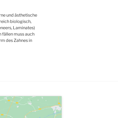
rne und ästhetische
eich biologisch,
eneers, Laminates)
n fällen muss auch
orm des Zahnes in