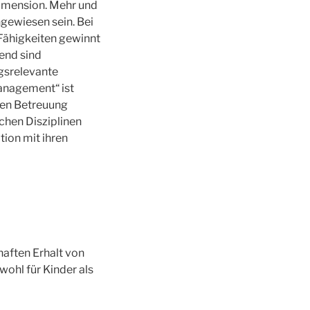
imension. Mehr und
gewiesen sein. Bei
Fähigkeiten gewinnt
end sind
gsrelevante
Management“ ist
chen Betreuung
chen Disziplinen
tion mit ihren
aften Erhalt von
ohl für Kinder als