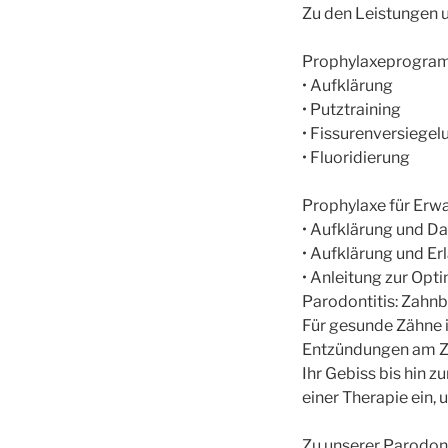
Zu den Leistungen 
Prophylaxeprogram
• Aufklärung
• Putztraining
• Fissurenversiegel
• Fluoridierung
Prophylaxe für Erw
• Aufklärung und D
• Aufklärung und Er
• Anleitung zur Opt
Parodontitis: Zahn
Für gesunde Zähne i
Entzündungen am Za
Ihr Gebiss bis hin z
einer Therapie ein,
Zu unserer Parodon