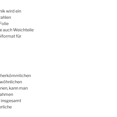
ik wird ein
rahlen
Folie
e auch Weichteile
iformat für
m herkömmlichen
gewöhnlichen
nnen, kann man
fnahmen
e insgesamt
rliche