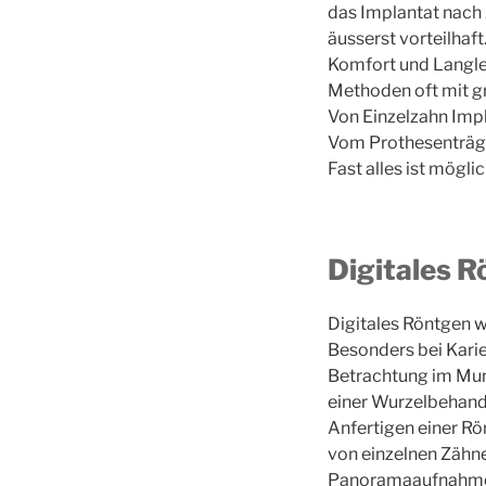
das Implantat nach
äusserst vorteilhaft
Komfort und Langle
Methoden oft mit gr
Von Einzelzahn Impl
Vom Prothesenträge
Fast alles ist möglic
Digitales 
Digitales Röntgen 
Besonders bei Karie
Betrachtung im Mund
einer Wurzelbehand
Anfertigen einer Rö
von einzelnen Zähn
Panoramaaufnahme 