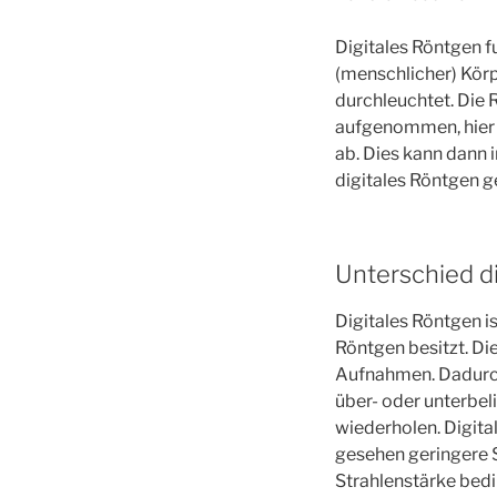
Digitales Röntgen f
(menschlicher) Körp
durchleuchtet. Die
aufgenommen, hier 
ab. Dies kann dann 
digitales Röntgen 
Unterschied d
Digitales Röntgen 
Röntgen besitzt. Di
Aufnahmen. Dadurch
über- oder unterbel
wiederholen. Digita
gesehen geringere S
Strahlenstärke bedin