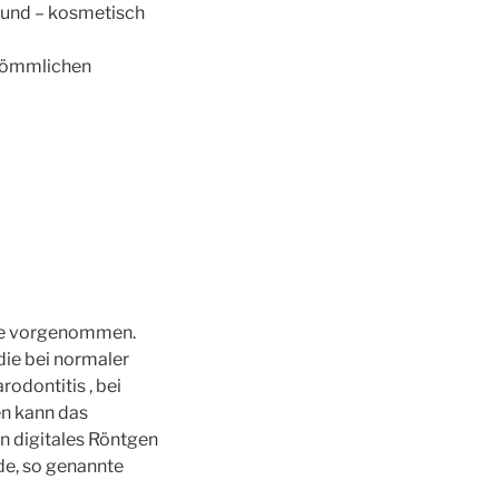
wund – kosmetisch
rkömmlichen
lle vorgenommen.
die bei normaler
odontitis , bei
n kann das
n digitales Röntgen
de, so genannte