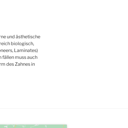
rne und ästhetische
eich biologisch,
eneers, Laminates)
n fällen muss auch
orm des Zahnes in