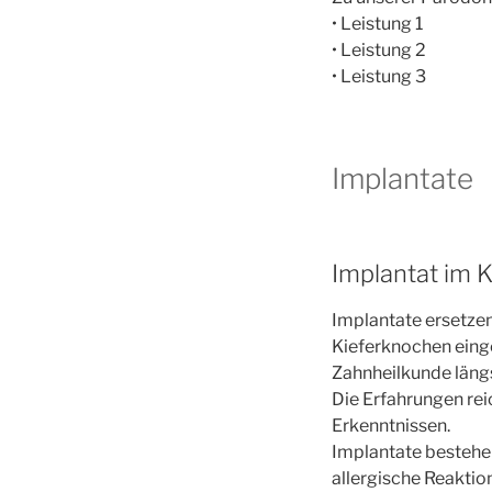
• Leistung 1
• Leistung 2
• Leistung 3
Implantate
Implantat im 
Implantate ersetzen
Kieferknochen einge
Zahnheilkunde längs
Die Erfahrungen rei
Erkenntnissen.
Implantate besteh
allergische Reaktio