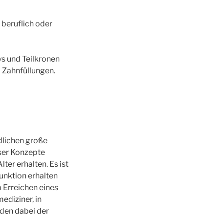
 beruflich oder
ys und Teilkronen
i Zahnfüllungen.
dlichen große
eser Konzepte
er erhalten. Es ist
funktion erhalten
 Erreichen eines
ediziner, in
den dabei der