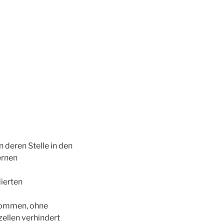
 deren Stelle in den
ernen
ierten
nommen, ohne
ellen verhindert