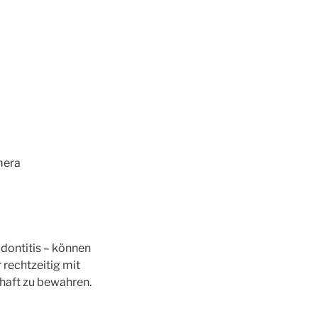
mera
dontitis – können
 rechtzeitig mit
haft zu bewahren.