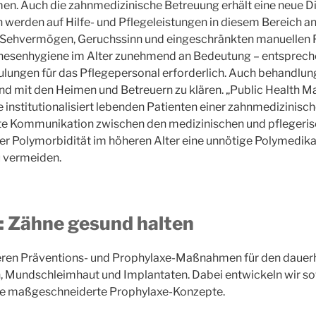
n. Auch die zahnmedizinische Betreuung erhält eine neue D
werden auf Hilfe- und Pflegeleistungen in diesem Bereich an
Sehvermögen, Geruchssinn und eingeschränkten manuellen 
hesenhygiene im Alter zunehmend an Bedeutung – entsprech
ulungen für das Pflegepersonal erforderlich. Auch behandlun
ind mit den Heimen und Betreuern zu klären. „Public Health 
e institutionalisiert lebenden Patienten einer zahnmedizinis
ute Kommunikation zwischen den medizinischen und pflegeris
er Polymorbidität im höheren Alter eine unnötige Polymedika
 vermeiden.
: Zähne gesund halten
eren Präventions- und Prophylaxe-Maßnahmen für den dauerh
, Mundschleimhaut und Implantaten. Dabei entwickeln wir sow
ne maßgeschneiderte Prophylaxe-Konzepte.