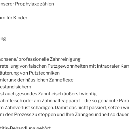
unserer Prophylaxe zählen
m für Kinder
ung
achsene/ professionelle Zahnreinigung
arstellung von falschen Putzgewohnheiten mit Intraoraler Ka
läuterung von Putztechniken
imierung der häuslichen Zahnpflege
bestand sichern
st auch gesundes Zahnfleisch äußerst wichtig.
hnfleisch oder am Zahnhalteapparat – die so genannte Paro
um Zahnverlust schädigen. Damit das nicht passiert, setzen wir
 um den Prozess zu stoppen und Ihre Zahngesundheit so dauer
titis-Behandlung gehört