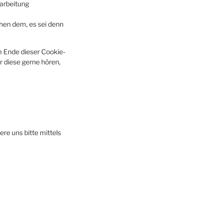
rarbeitung
hen dem, es sei denn
m Ende dieser Cookie-
 diese gerne hören,
re uns bitte mittels