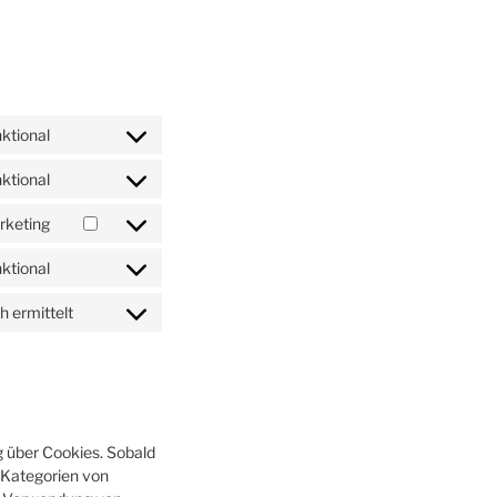
ktional
Consent
to
ktional
Consent
service
to
wordpress
rketing
Consent
service
to
wordfence
ktional
Consent
service
to
google-
 ermittelt
Consent
service
maps
to
complianz
service
sonstiges
g über Cookies. Sobald
n Kategorien von